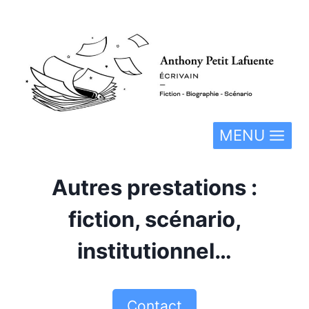
Aller
au
contenu
MENU
Autres prestations :
fiction, scénario,
institutionnel…
Contact